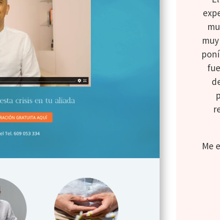
expe
muy
muy 
poní
fue
d
p
r
Me e