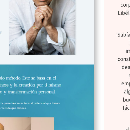
cor
Libél
Sabí
i
const
ide
emp
al
bue
fác
E