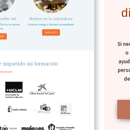
d
Si ne
o
ayud
pers
de