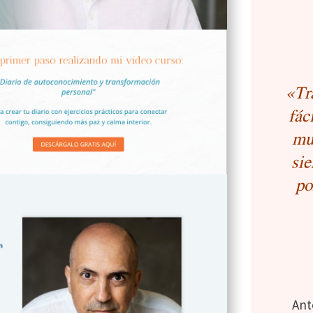
«
Tr
fác
mu
sie
po
Ant