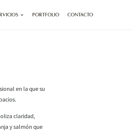
rvicios
Portfolio
Contacto
ional en la que su
pacios.
liza claridad,
ranja y salmón que